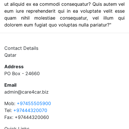
ut aliquid ex ea commodi consequatur? Quis autem vel
eum iure reprehenderit qui in ea voluptate velit esse
quam nihil molestiae consequatur, vel illum qui
dolorem eum fugiat quo voluptas nulla pariatur?"
Contact Details
Qatar
Address
PO Box - 24660
Email
admin@care4car.biz
Mob:
+97455505900
Tel:
+97444320070
Fax: +97444320060
Quick Links